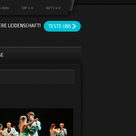
-Seite
TAF e.V.
ADTV e.V.
ERE LEIDENSCHAFT!
TESTE UNS
GE