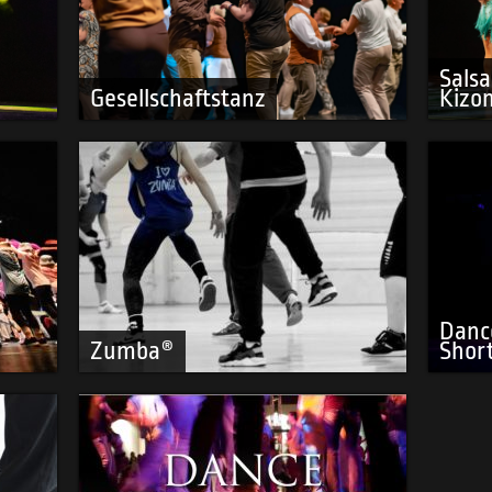
Salsa
Gesellschaftstanz
Kizo
Dance
Zumba®
Shor