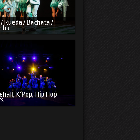
 / Rueda / Bachata /
mba
hall, K´Pop, Hip Hop
ts