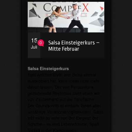
15
0
Salsa Einsteigerkurs –
Juli
Mitte Februar
Salsa Einsteigerkurs
Egal welcher Style, wer Salsa einmal
ausprobiert hat, kann meist nicht mehr
davon lassen. Der von Percussions
getrommelte Rhythmus zieht einen wie
von Zauberhand auf die Tanzfläche.
Der Grundschritt ist einfach, bietet aber
unzählige Variationsmöglichkeiten. Salsa
lebt nicht so sehr von der Eleganz der
Schritte – es sind Lebensfreude, Spaß,
Vielfalt in der Kombination,